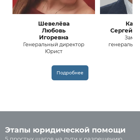
Шевелёва
Кар
Любовь
Сергей Н
Игоревна
Замес
Генеральный директор
генерально
Юрист
Юр
Подробнее
Этапы юридической помощи
5 простых шагов на пути к разрешению