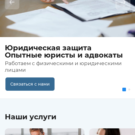
Юридическая защита
Весь спектр юридических
Опытные юристы и адвокаты
услуг
Работаем с физическими и юридическими
В области гражданского, административного,
лицами
уголовного и патентного права.
Связаться с нами
Связаться с нами
Наши услуги